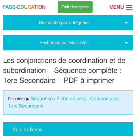
PASS
-EDU
CA
TION
MENU
Tarif / Inscription
Recherche par Catégories
Recherche par Mots-Clés
Les conjonctions de coordination et de
subordination – Séquence complète :
1ere Secondaire – PDF à imprimer
Séquence / Fiche de prep - Conjonctions :
Paru dans ▶
1ere Secondaire
Voir les fiches