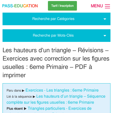
PASS
-EDU
CA
TION
MENU
Tarif / Inscription
Recherche par Catégories
Recherche par Mots-Clés
Les hauteurs d’un triangle – Révisions –
Exercices avec correction sur les figures
usuelles : 6eme Primaire – PDF à
imprimer
Exercices - Les triangles : 6eme Primaire
Paru dans ▶
Les hauteurs d’un triangle – Séquence
Lié à la séquence ▶
complète sur les figures usuelles : 6eme Primaire
Triangles particuliers - Exercices de
Plus récent ▶