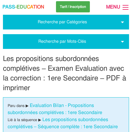
PASS
-EDU
CA
TION
MENU
Tarif / Inscription
Recherche par Catégories
Recherche par Mots-Clés
Les propositions subordonnées
complétives – Examen Evaluation avec
la correction : 1ere Secondaire – PDF à
imprimer
Evaluation Bilan - Propositions
Paru dans ▶
subordonnées complétives : 1ere Secondaire
Les propositions subordonnées
Lié à la séquence ▶
complétives – Séquence complète : 1ere Secondaire