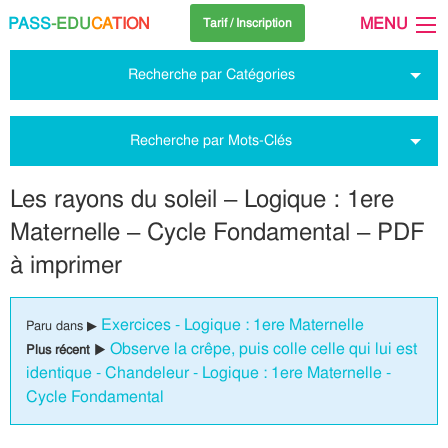
PASS
-EDU
CA
TION
MENU
Tarif / Inscription
Recherche par Catégories
Recherche par Mots-Clés
Les rayons du soleil – Logique : 1ere
Maternelle – Cycle Fondamental – PDF
à imprimer
Exercices - Logique : 1ere Maternelle
Paru dans ▶
Observe la crêpe, puis colle celle qui lui est
Plus récent ▶
identique - Chandeleur - Logique : 1ere Maternelle -
Cycle Fondamental