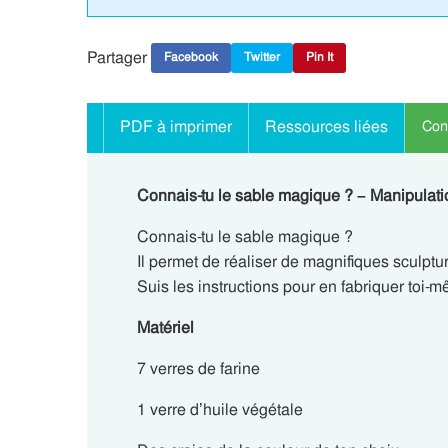
Partager
Facebook
Twitter
Pin It
PDF à imprimer
Ressources liées
Conn
Connais-tu le sable magique ? – Manipulatio
Connais-tu le sable magique ?
Il permet de réaliser de magnifiques sculptur
Suis les instructions pour en fabriquer toi-
Matériel
7 verres de farine
1 verre d’huile végétale