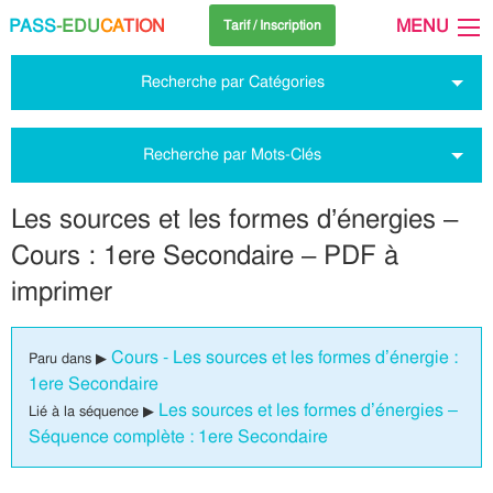
PASS
-EDU
CA
TION
MENU
Tarif / Inscription
Recherche par Catégories
Recherche par Mots-Clés
Les sources et les formes d’énergies –
Cours : 1ere Secondaire – PDF à
imprimer
Cours - Les sources et les formes d’énergie :
Paru dans ▶
1ere Secondaire
Les sources et les formes d’énergies –
Lié à la séquence ▶
Séquence complète : 1ere Secondaire