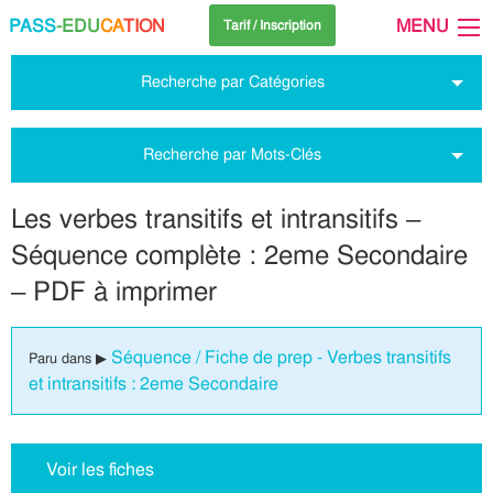
PASS
-EDU
CA
TION
MENU
Tarif / Inscription
Recherche par Catégories
Recherche par Mots-Clés
Les verbes transitifs et intransitifs –
Séquence complète : 2eme Secondaire
– PDF à imprimer
Séquence / Fiche de prep - Verbes transitifs
Paru dans ▶
et intransitifs : 2eme Secondaire
Voir les fiches