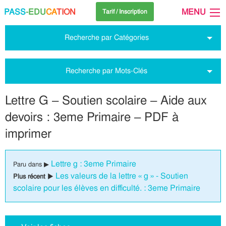
PASS
-EDU
CA
TION
MENU
Tarif / Inscription
Recherche par Catégories
Recherche par Mots-Clés
Lettre G – Soutien scolaire – Aide aux
devoirs : 3eme Primaire – PDF à
imprimer
Lettre g : 3eme Primaire
Paru dans ▶
Les valeurs de la lettre « g » - Soutien
Plus récent ▶
scolaire pour les élèves en difficulté. : 3eme Primaire