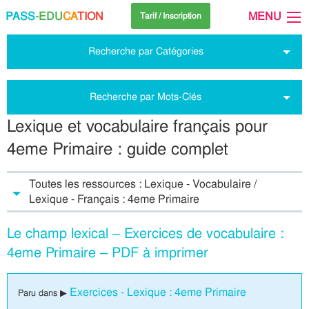
PASS
-EDU
CA
TION
MENU
Tarif / Inscription
Recherche par Catégories
Recherche par Mots-Clés
Lexique et vocabulaire français pour
4eme Primaire : guide complet
Toutes les ressources : Lexique - Vocabulaire /
Lexique - Français : 4eme Primaire
Le champ lexical – Exercices de vocabulaire :
4eme Primaire – PDF à imprimer
Exercices - Lexique : 4eme Primaire
Paru dans ▶