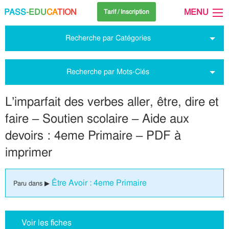
PASS
-EDU
CA
TION
MENU
Tarif / Inscription
Recherche par Catégories
Recherche par Mots-Clés
L’imparfait des verbes aller, être, dire et
faire – Soutien scolaire – Aide aux
devoirs : 4eme Primaire – PDF à
imprimer
Être Avoir : 4eme Primaire
Paru dans ▶
Voir les fiches