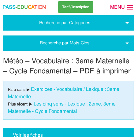
PASS
-EDU
CA
TION
MENU
Tarif / Inscription
Recherche par Catégories
Recherche par Mots-Clés
Météo – Vocabulaire : 3eme Maternelle
– Cycle Fondamental – PDF à imprimer
Exercices - Vocabulaire / Lexique : 3eme
Paru dans ▶
Maternelle
Les cinq sens - Lexique : 2eme, 3eme
Plus récent ▶
Maternelle - Cycle Fondamental
Voir les fiches