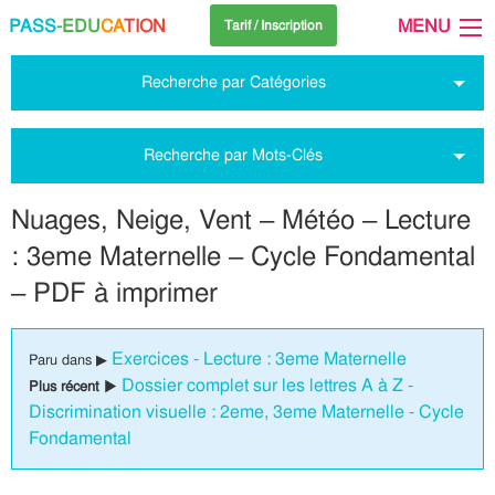
PASS
-EDU
CA
TION
MENU
Tarif / Inscription
Recherche par Catégories
Recherche par Mots-Clés
Nuages, Neige, Vent – Météo – Lecture
: 3eme Maternelle – Cycle Fondamental
– PDF à imprimer
Exercices - Lecture : 3eme Maternelle
Paru dans ▶
Dossier complet sur les lettres A à Z -
Plus récent ▶
Discrimination visuelle : 2eme, 3eme Maternelle - Cycle
Fondamental