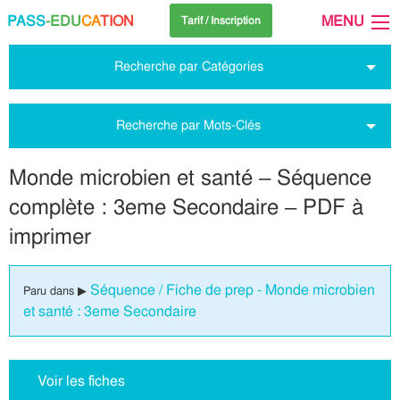
PASS
-EDU
CA
TION
MENU
Tarif / Inscription
Recherche par Catégories
Recherche par Mots-Clés
Monde microbien et santé – Séquence
complète : 3eme Secondaire – PDF à
imprimer
Séquence / Fiche de prep - Monde microbien
Paru dans ▶
et santé : 3eme Secondaire
Voir les fiches