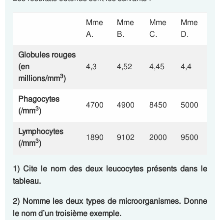
Mme
Mme
Mme
Mme
A.
B.
C.
D.
Globules rouges
(en
4,3
4,52
4,45
4,4
3
millions/mm
)
Phagocytes
4700
4900
8450
5000
3
(/mm
)
Lymphocytes
1890
9102
2000
9500
3
(/mm
)
1) Cite le nom des deux leucocytes présents dans le
tableau.
2) Nomme les deux types de microorganismes. Donne
le nom d’un troisième exemple.