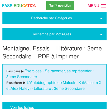
PASS
-EDU
CA
TION
MENU
Tarif / Inscription
Recherche par Catégories
Recherche par Mots-Clés
Montaigne, Essais – Littérature : 3eme
Secondaire – PDF à imprimer
Exercices - Se raconter, se représenter :
Paru dans ▶
3eme Secondaire
L’Autobiographie de Malcolm X (Malcolm X
Plus récent ▶
et Alex Haley) - Littérature : 3eme Secondaire
Voir les fiches