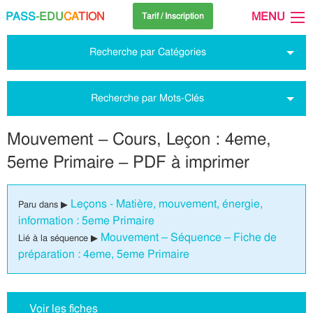
PASS
-EDU
CA
TION
MENU
Tarif / Inscription
Recherche par Catégories
Recherche par Mots-Clés
Mouvement – Cours, Leçon : 4eme,
5eme Primaire – PDF à imprimer
Leçons - Matière, mouvement, énergie,
Paru dans ▶
information : 5eme Primaire
Mouvement – Séquence – Fiche de
Lié à la séquence ▶
préparation : 4eme, 5eme Primaire
Voir les fiches