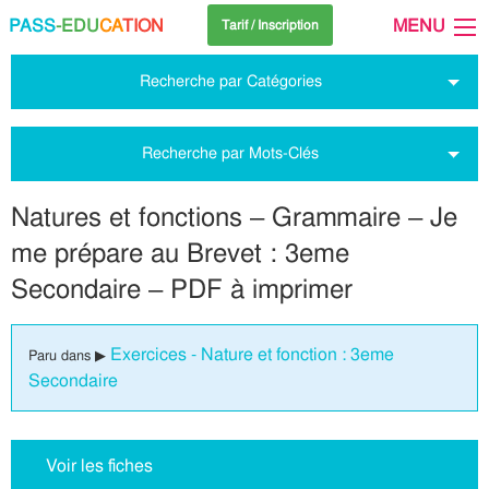
PASS
-EDU
CA
TION
MENU
Tarif / Inscription
Recherche par Catégories
Recherche par Mots-Clés
Natures et fonctions – Grammaire – Je
me prépare au Brevet : 3eme
Secondaire – PDF à imprimer
Exercices - Nature et fonction : 3eme
Paru dans ▶
Secondaire
Voir les fiches