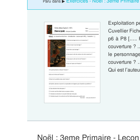
Exercices - Noël : 3eme Primaire
Paru dans ▶
Exploitation 
Cuvellier Fich
p6 à P8 [….. 
couverture ? …
le personnage
couverture ? ….
Qui est l’auteu
Noël : 3eme Primaire - Leçon