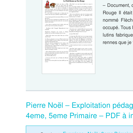
– Document, q
Rouge Il étai
nommé Flèche
occupé. Tous l
lutins fabriqu
rennes que je 
Pierre Noël – Exploitation péda
4eme, 5eme Primaire – PDF à i