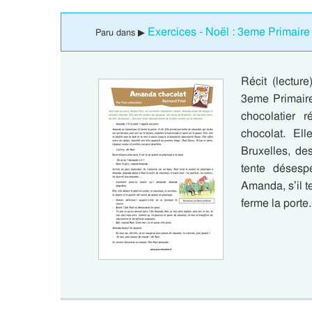
Exercices - Noël : 3eme Primaire
Paru dans ▶
Récit (lectur
3eme Primaire
chocolatier
chocolat. El
Bruxelles, de
tente désesp
Amanda, s’il t
ferme la porte