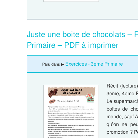
Juste une boite de chocolats – 
Primaire – PDF à imprimer
Exercices - 3eme Primaire
Paru dans ▶
Récit (lectur
3eme, 4eme Pr
Le supermarch
boîtes de cho
monde, sauf Al
qu’on ne peu
promotion ? Po