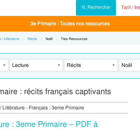
Tarif /
In
Rechercher
3e Primaire : Toutes nos ressources
 / Littérature
Récits
Current:
Noël
Current:
Ttes Ressources
ire : récits français captivants
/ Littérature - Français : 3eme Primaire
ure : 3eme Primaire – PDF à