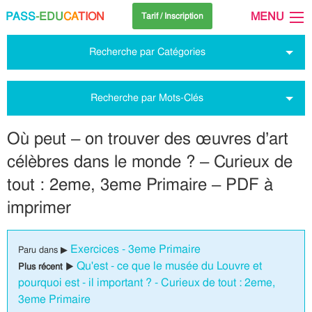
PASS
-EDU
CA
TION
MENU
Tarif / Inscription
Recherche par Catégories
Recherche par Mots-Clés
Où peut – on trouver des œuvres d’art
célèbres dans le monde ? – Curieux de
tout : 2eme, 3eme Primaire – PDF à
imprimer
Exercices - 3eme Primaire
Paru dans ▶
Qu'est - ce que le musée du Louvre et
Plus récent ▶
pourquoi est - il important ? - Curieux de tout : 2eme,
3eme Primaire