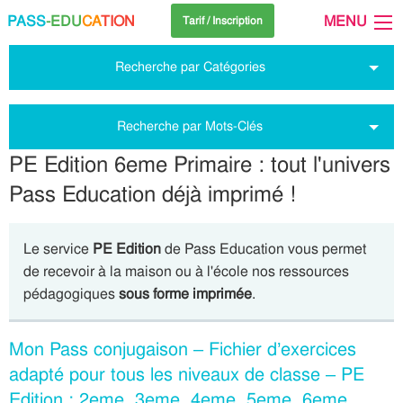
PASS
-EDU
CA
TION
MENU
Tarif / Inscription
Recherche par Catégories
Recherche par Mots-Clés
PE Edition 6eme Primaire : tout l'univers
Pass Education déjà imprimé !
Le service
PE Edition
de Pass Education vous permet
de recevoir à la maison ou à l'école nos ressources
pédagogiques
sous forme imprimée
.
Mon Pass conjugaison – Fichier d’exercices
adapté pour tous les niveaux de classe – PE
Edition : 2eme, 3eme, 4eme, 5eme, 6eme