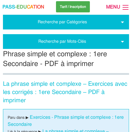
PASS
-EDU
CA
TION
MENU
Tarif / Inscription
Recherche par Catégories
Recherche par Mots-Clés
Phrase simple et complexe : 1ere
Secondaire - PDF à imprimer
La phrase simple et complexe – Exercices avec
les corrigés : 1ere Secondaire – PDF à
imprimer
Exercices - Phrase simple et complexe : 1ere
Paru dans ▶
Secondaire
La phrase simple et complexe –
Lié à la séquence ▶