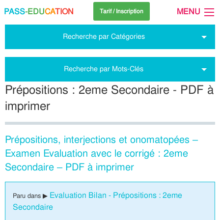
PASS
-EDU
CA
TION
MENU
Tarif / Inscription
Recherche par Catégories
Recherche par Mots-Clés
Prépositions : 2eme Secondaire - PDF à
imprimer
Prépositions, interjections et onomatopées –
Examen Evaluation avec le corrigé : 2eme
Secondaire – PDF à imprimer
Evaluation Bilan - Prépositions : 2eme
Paru dans ▶
Secondaire