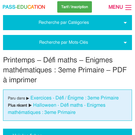
PASS
-EDU
CA
TION
MENU
Tarif / Inscription
Recherche par Catégories
Recherche par Mots-Clés
Printemps – Défi maths – Enigmes
mathématiques : 3eme Primaire – PDF
à imprimer
Exercices - Défi / Énigme : 3eme Primaire
Paru dans ▶
Halloween - Défi maths - Enigmes
Plus récent ▶
mathématiques : 3eme Primaire