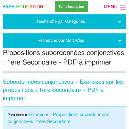
PASS
-EDU
CA
TION
MENU
Tarif / Inscription
Recherche par Catégories
Recherche par Mots-Clés
Propositions subordonnées conjonctives
: 1ere Secondaire - PDF à imprimer
Subordonnées conjonctives – Exercices sur les
propositions : 1ere Secondaire – PDF à
imprimer
Exercices - Propositions subordonnées
Paru dans ▶
conjonctives : 1ere Secondaire