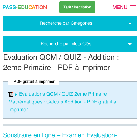
PASS
-EDU
CA
TION
MENU
Tarif / Inscription
Recherche par Catégories
Recherche par Mots-Clés
Evaluation QCM / QUIZ - Addition :
2eme Primaire - PDF à imprimer
PDF gratuit à imprimer
Evaluations QCM / QUIZ 2eme Primaire
Mathématiques : Calculs Addition - PDF gratuit à
imprimer
Soustraire en ligne – Examen Evaluation-