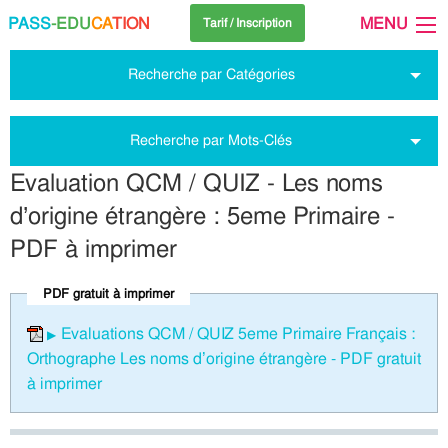
PASS
-EDU
CA
TION
MENU
Tarif / Inscription
Recherche par Catégories
Recherche par Mots-Clés
Evaluation QCM / QUIZ - Les noms
d’origine étrangère : 5eme Primaire -
PDF à imprimer
PDF gratuit à imprimer
Evaluations QCM / QUIZ 5eme Primaire Français :
Orthographe Les noms d’origine étrangère - PDF gratuit
à imprimer