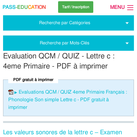
PASS
-EDU
CA
TION
MENU
Tarif / Inscription
Recherche par Catégories
Recherche par Mots-Clés
Evaluation QCM / QUIZ - Lettre c :
4eme Primaire - PDF à imprimer
PDF gratuit à imprimer
Evaluations QCM / QUIZ 4eme Primaire Français :
Phonologie Son simple Lettre c - PDF gratuit à
imprimer
Les valeurs sonores de la lettre c – Examen