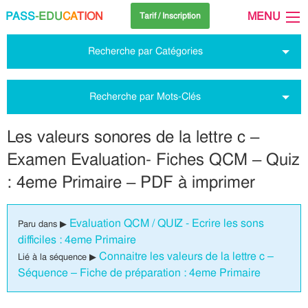
PASS
-EDU
CA
TION
MENU
Tarif / Inscription
Recherche par Catégories
Recherche par Mots-Clés
Les valeurs sonores de la lettre c –
Examen Evaluation- Fiches QCM – Quiz
: 4eme Primaire – PDF à imprimer
Evaluation QCM / QUIZ - Ecrire les sons
Paru dans ▶
difficiles : 4eme Primaire
Connaitre les valeurs de la lettre c –
Lié à la séquence ▶
Séquence – Fiche de préparation : 4eme Primaire