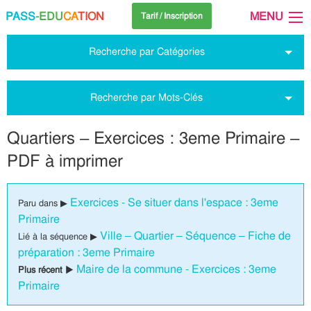
PASS
-EDU
CA
TION
MENU
Tarif / Inscription
Recherche par Catégories
Recherche par Mots-Clés
Quartiers – Exercices : 3eme Primaire –
PDF à imprimer
Exercices - Se situer dans l'espace : 3eme
Paru dans ▶
Primaire
Ville – Quartier – Séquence – Fiche de
Lié à la séquence ▶
préparation : 3eme Primaire
Maire de la commune - Exercices : 3eme
Plus récent ▶
Primaire