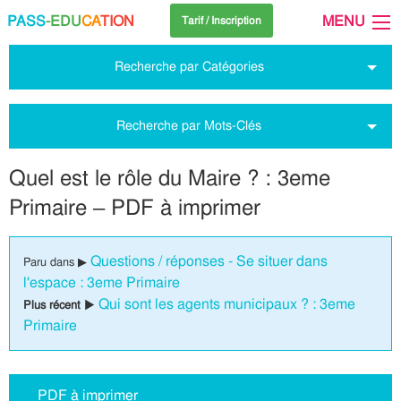
PASS
-EDU
CA
TION
MENU
Tarif / Inscription
Recherche par Catégories
Recherche par Mots-Clés
Quel est le rôle du Maire ? : 3eme
Primaire – PDF à imprimer
Questions / réponses - Se situer dans
Paru dans ▶
l'espace : 3eme Primaire
Qui sont les agents municipaux ? : 3eme
Plus récent ▶
Primaire
PDF à imprimer