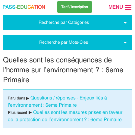
PASS
-EDU
CA
TION
MENU
Tarif / Inscription
Recherche par Catégories
Recherche par Mots-Clés
Quelles sont les conséquences de
l’homme sur l’environnement ? : 6eme
Primaire
Questions / réponses - Enjeux liés à
Paru dans ▶
l'environnement : 6eme Primaire
Quelles sont les mesures prises en faveur
Plus récent ▶
de la protection de l’environnement ? : 6eme Primaire