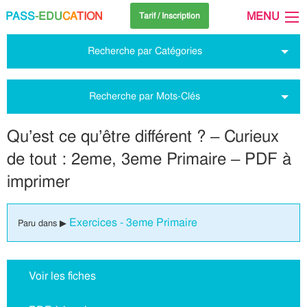
PASS
-EDU
CA
TION
MENU
Tarif / Inscription
Recherche par Catégories
Recherche par Mots-Clés
Qu’est ce qu’être différent ? – Curieux
de tout : 2eme, 3eme Primaire – PDF à
imprimer
Exercices - 3eme Primaire
Paru dans ▶
Voir les fiches