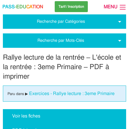
PASS
-EDU
CA
TION
MENU
Tarif / Inscription
Recherche par Catégories
Recherche par Mots-Clés
Rallye lecture de la rentrée – L’école et
la rentrée : 3eme Primaire – PDF à
imprimer
Exercices - Rallye lecture : 3eme Primaire
Paru dans ▶
Voir les fiches