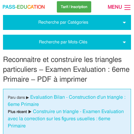
PASS
-EDU
CA
TION
MENU
Tarif / Inscription
Recherche par Catégories
Recherche par Mots-Clés
Reconnaitre et construire les triangles
particuliers – Examen Evaluation : 6eme
Primaire – PDF à imprimer
Evaluation Bilan - Construction d'un triangle :
Paru dans ▶
6eme Primaire
Construire un triangle - Examen Evaluation
Plus récent ▶
avec la correction sur les figures usuelles : 6eme
Primaire