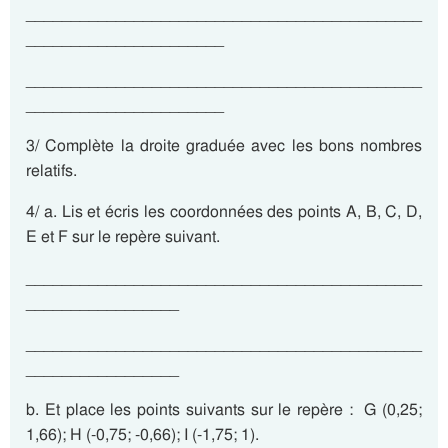
____________________________________________
______________________
____________________________________________
______________________
3/ Complète la droite graduée avec les bons nombres
relatifs.
4/ a. Lis et écris les coordonnées des points A, B, C, D,
E et F sur le repère suivant.
____________________________________________
_________________
____________________________________________
_________________
b. Et place les points suivants sur le repère : G (0,25;
1,66); H (-0,75; -0,66); I (-1,75; 1).