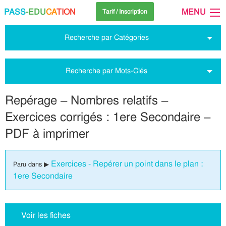
PASS
-EDU
CA
TION
MENU
Tarif / Inscription
Recherche par Catégories
Recherche par Mots-Clés
Repérage – Nombres relatifs –
Exercices corrigés : 1ere Secondaire –
PDF à imprimer
Exercices - Repérer un point dans le plan :
Paru dans ▶
1ere Secondaire
Voir les fiches