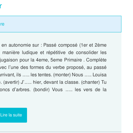
r
ire
re en autonomie sur : Passé composé (1er et 2ème
manière ludique et répétitive de consolider les
jugaison pour la 4eme, 5eme Primaire . Complète
vec l’une des formes du verbe proposé, au passé
rivant, ils ….. les tentes. (monter) Nous ….. Louisa
. (avertir) J’….. hier, devant la classe. (chanter) Tu
roncs d’arbres. (bondir) Vous ….. les vers de la
Lire la suite