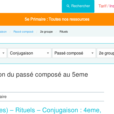
Tarif /
In
Rechercher
5e Primaire : Toutes nos ressources
aison
Passé composé
Current:
2e groupe
Current:
Rituels
ison du passé composé au 5eme
aire
s) – Rituels – Conjugaison : 4eme,