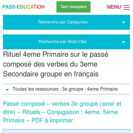
PASS
-EDU
CA
TION
MENU
Tarif / Inscription
Recherche par Catégories
Recherche par Mots-Clés
Rituel 4eme Primaire sur le passé
composé des verbes du 3eme
Secondaire groupe en français
Toutes les ressources : 3e groupe : 4eme Primaire
Passé composé – verbes 3e groupe (avoir et
être) – Rituels – Conjugaison : 4eme, 5eme
Primaire – PDF à imprimer