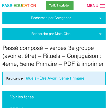
PASS
-EDU
CA
TION
MENU
Tarif / Inscription
Recherche par Catégories
Recherche par Mots-Clés
Passé composé – verbes 3e groupe
(avoir et être) – Rituels – Conjugaison :
4eme, 5eme Primaire – PDF à imprimer
Rituels - Être Avoir : 5eme Primaire
Paru dans ▶
Voir les fiches