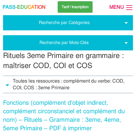
PASS
-EDU
CA
TION
MENU
Tarif / Inscription
Recherche par Catégories
Recherche par Mots-Clés
Rituels 3eme Primaire en grammaire :
maîtriser COD, COI et COS
Toutes les ressources : complément du verbe: COD,
COI, COS : 3eme Primaire
Fonctions (complément d’objet indirect,
complément circonstanciel et complément du
nom) – Rituels – Grammaire : 3eme, 4eme,
5eme Primaire – PDF à imprimer