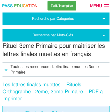
PASS
-EDU
CA
TION
MENU
Tarif / Inscription
Recherche par Catégories
Recherche par Mots-Clés
Rituel 3eme Primaire pour maîtriser les
lettres finales muettes en français
Toutes les ressources : Lettre finale muette : 3eme
Primaire
Les lettres finales muettes – Rituels –
Orthographe : 2eme, 3eme Primaire – PDF à
imprimer