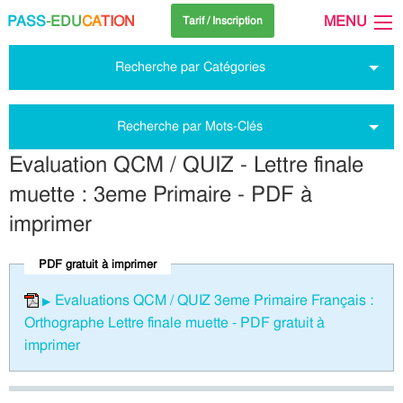
PASS
-EDU
CA
TION
MENU
Tarif / Inscription
Recherche par Catégories
Recherche par Mots-Clés
Evaluation QCM / QUIZ - Lettre finale
muette : 3eme Primaire - PDF à
imprimer
PDF gratuit à imprimer
Evaluations QCM / QUIZ 3eme Primaire Français :
Orthographe Lettre finale muette - PDF gratuit à
imprimer