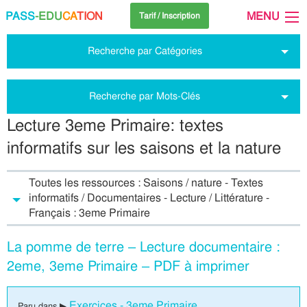
PASS
-EDU
CA
TION
MENU
Tarif / Inscription
Recherche par Catégories
Recherche par Mots-Clés
Lecture 3eme Primaire: textes
informatifs sur les saisons et la nature
Toutes les ressources : Saisons / nature - Textes
informatifs / Documentaires - Lecture / Littérature -
Français : 3eme Primaire
La pomme de terre – Lecture documentaire :
2eme, 3eme Primaire – PDF à imprimer
Exercices - 3eme Primaire
Paru dans ▶