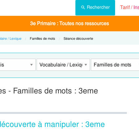
Tarif /
In
Rechercher
3e Primaire : Toutes nos ressources
laire / Lexique
Current:
Familles de mots
Current:
Séance découverte
s - Familles de mots : 3eme
découverte à manipuler : 3eme