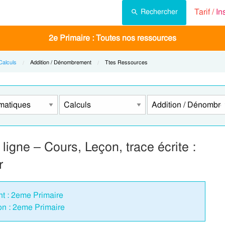
Tarif /
In
Rechercher
2e Primaire : Toutes nos ressources
Calculs
Current:
Addition / Dénombrement
Current:
Ttes Ressources
 ligne – Cours, Leçon, trace écrite :
r
t : 2eme Primaire
on : 2eme Primaire