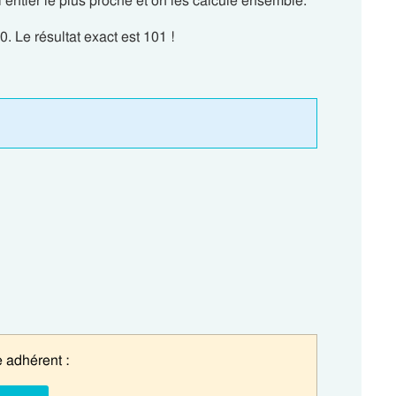
entier le plus proche et on les calcule ensemble.
. Le résultat exact est 101 !
 adhérent :