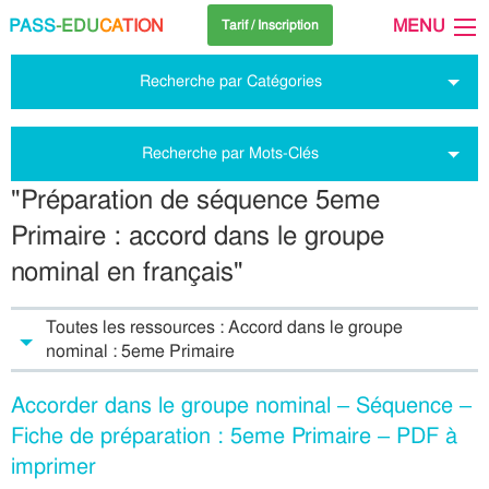
PASS
-EDU
CA
TION
MENU
Tarif / Inscription
Recherche par Catégories
Recherche par Mots-Clés
"Préparation de séquence 5eme
Primaire : accord dans le groupe
nominal en français"
Toutes les ressources : Accord dans le groupe
nominal : 5eme Primaire
Accorder dans le groupe nominal – Séquence –
Fiche de préparation : 5eme Primaire – PDF à
imprimer