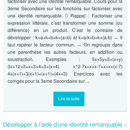
factoriser avec une identité remarquable. Cours pour la
3eme Secondaire sur les fonctions sur factoriser avec
une identité remarquable.  Rappel : Factoriser une
expression littérale, c’est transformer une somme (ou
différence) en un produit. C’est le contraire de
développer : k×a+k×b=k×(a+b) et k×a-k×b=k×(a-b) → Il
faut repérer le facteur commun. → On regroupe dans
une parenthèse les autres facteurs, en addition ou
soustraction. Exemples : 5x+5y=5×(x+y)
3x+12=3×x+3×4=3×(x+4) x^2-7x=x×x-7×x=x×(x-7)
4x(x+1)+3(x+1)=(x+1)×(4x+3) Exercices avec les
corrigés pour la 3eme Secondaire sur…
Lire la suite
Développer à l’aide d’une identité remarquable –