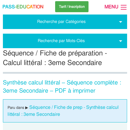
PASS
-EDU
CA
TION
MENU
Tarif / Inscription
Recherche par Catégories
Recherche par Mots-Clés
Séquence / Fiche de préparation -
Calcul littéral : 3eme Secondaire
Synthèse calcul littéral – Séquence complète :
3eme Secondaire – PDF à imprimer
Séquence / Fiche de prep - Synthèse calcul
Paru dans ▶
littéral : 3eme Secondaire