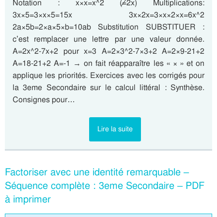
Notation : x×x=x^2 (≠2x) Multiplications:
3x×5=3×x×5=15x 3x×2x=3×x×2×x=6x^2
2a×5b=2×a×5×b=10ab Substitution SUBSTITUER :
c’est remplacer une lettre par une valeur donnée.
A=2x^2-7x+2 pour x=3 A=2×3^2-7×3+2 A=2×9-21+2
A=18-21+2 A=-1 → on fait réapparaître les « × » et on
applique les priorités. Exercices avec les corrigés pour
la 3eme Secondaire sur le calcul littéral : Synthèse.
Consignes pour…
Lire la suite
Factoriser avec une identité remarquable –
Séquence complète : 3eme Secondaire – PDF
à imprimer