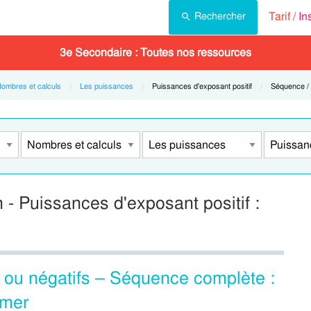
Tarif /
In
Rechercher
3e Secondaire : Toutes nos ressources
ombres et calculs
Les puissances
Current:
Puissances d'exposant positif
Current:
Séquence / 
 - Puissances d'exposant positif :
s ou négatifs – Séquence complète :
imer