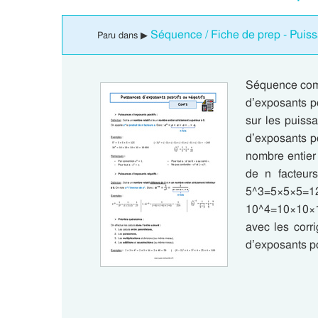
Séquence / Fiche de prep - Puiss
Paru dans ▶
Séquence comp
d’exposants p
sur les puiss
d’exposants pos
nombre entier 
de n facteur
5^3=5×5×5=1
10^4=10×10×1
avec les corr
d’exposants p