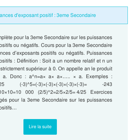
ances d'exposant positif : 3eme Secondaire
lète pour la 3eme Secondaire sur les puissances
ositifs ou négatifs. Cours pour la 3eme Secondaire
ances d’exposants positifs ou négatifs. Puissances
itifs : Définition : Soit a un nombre relatif et n un
strictement supérieur à 0. On appelle an le produit
s a. Donc : a^n=a× a× a×….. × a. Exemples :
25 (-3)^5=(-3)×(-3)×(-3)×(-3)×(-3)= -243
0×10=10 000 (2/5)^2=2/5×2/5= 4/25 Exercices
igés pour la 3eme Secondaire sur les puissances
ositifs…
Lire la suite