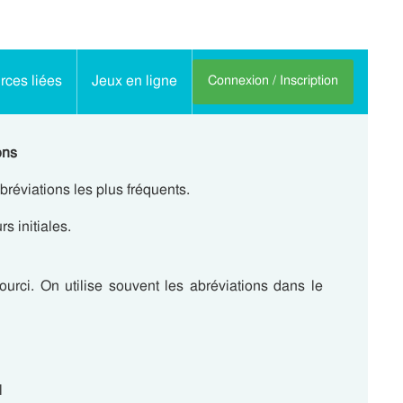
ces liées
Jeux en ligne
Connexion / Inscription
ons
abréviations les plus fréquents.
s initiales.
urci. On utilise souvent les abréviations dans le
l