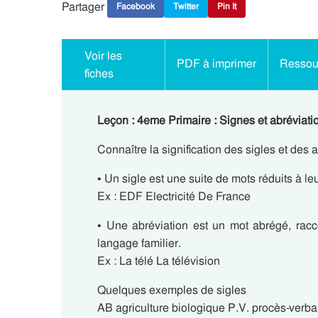
Partager
Facebook
Twitter
Pin It
Voir les
PDF à imprimer
Ressour
fiches
Leçon : 4eme Primaire : Signes et abréviati
Connaître la signification des sigles et des 
• Un sigle est une suite de mots réduits à leur
Ex : EDF Electricité De France
• Une abréviation est un mot abrégé, racco
langage familier.
Ex : La télé La télévision
Quelques exemples de sigles
AB agriculture biologique P.V. procès-verba