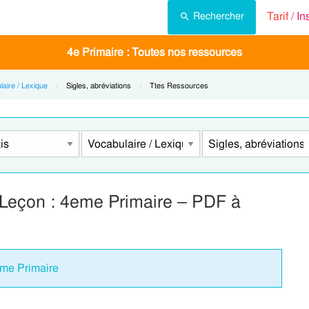
Tarif /
In
Rechercher
4e Primaire : Toutes nos ressources
laire / Lexique
Current:
Sigles, abréviations
Current:
Ttes Ressources
 Leçon : 4eme Primaire – PDF à
eme Primaire