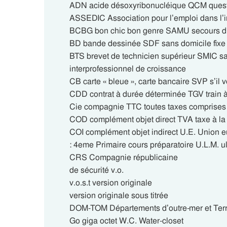
ADN acide désoxyribonucléique QCM questi
ASSEDIC Association pour l’emploi dans l’
BCBG bon chic bon genre SAMU secours d’
BD bande dessinée SDF sans domicile fixe
BTS brevet de technicien supérieur SMIC s
interprofessionnel de croissance
CB carte « bleue », carte bancaire SVP s’il v
CDD contrat à durée déterminée TGV train à
Cie compagnie TTC toutes taxes comprises
COD complément objet direct TVA taxe à la 
COI complément objet indirect U.E. Union 
: 4eme Primaire cours préparatoire U.L.M. ul
CRS Compagnie républicaine
de sécurité v.o.
v.o.s.t version originale
version originale sous titrée
DOM-TOM Départements d’outre-mer et Territ
Go giga octet W.C. Water-closet