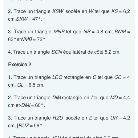
2. Trace un triangle
KSW
isocèle en
W
tel que
KS
= 6
,
2
cm,
SKW
= 47°.
3. Trace un triangle
MNB
tel que
NB
= 4
,
8 cm,
BNM
=
63°et
NMB
= 72°
4. Trace un triangle
SGN
équilatéral de côté 5
,
2 cm.
Exercice 2
1. Trace un triangle
LCQ
rectangle en
C
tel que
QC
= 4
cm,
QL
= 6
,
5 cm.
2. Trace un triangle
DIM
rectangle en
I
tel que
MD
= 4
,
4
cm et\
DMI
= 60°.
3. Trace un triangle
RZU
isocèle en
Z
tel que
UR
= 4
,
2
cm, [
RUZ
= 59°.