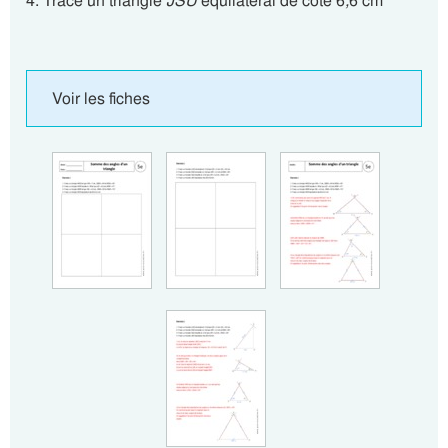
4. Trace un triangle
JSU
équilatéral de côté 6
,
6 cm
Voir les fiches