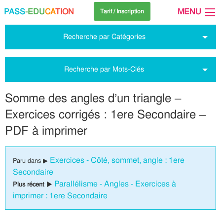
PASS
-EDU
CA
TION
MENU
Tarif / Inscription
Recherche par Catégories
Recherche par Mots-Clés
Somme des angles d’un triangle –
Exercices corrigés : 1ere Secondaire –
PDF à imprimer
Exercices - Côté, sommet, angle : 1ere
Paru dans ▶
Secondaire
Parallélisme - Angles - Exercices à
Plus récent ▶
imprimer : 1ere Secondaire