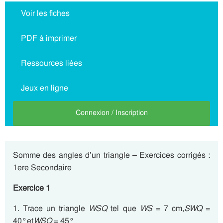
Voir les fiches
PDF à imprimer
Ressources liées
Jeux en ligne
Connexion / Inscription
Somme des angles d’un triangle – Exercices corrigés :
1ere Secondaire
Exercice 1
1. Trace un triangle
WSQ
tel que
WS
= 7 cm,
SWQ
=
40°et
WSQ
= 45°