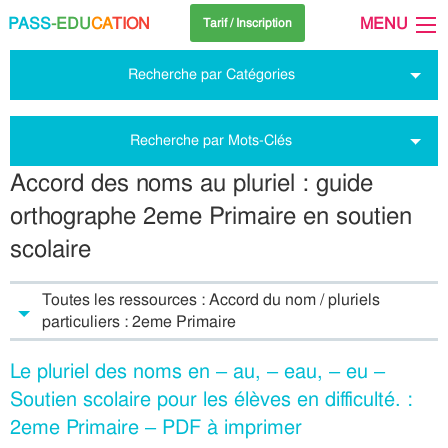
PASS
-EDU
CA
TION
MENU
Tarif / Inscription
Recherche par Catégories
Recherche par Mots-Clés
Accord des noms au pluriel : guide
orthographe 2eme Primaire en soutien
scolaire
Toutes les ressources : Accord du nom / pluriels
particuliers : 2eme Primaire
Le pluriel des noms en – au, – eau, – eu –
Soutien scolaire pour les élèves en difficulté. :
2eme Primaire – PDF à imprimer