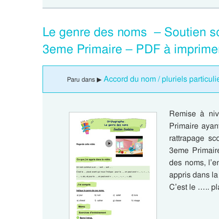
Le genre des noms – Soutien scol
3eme Primaire – PDF à imprime
Accord du nom / pluriels particul
Paru dans ▶
Remise à niv
Primaire ayant
rattrapage sc
3eme Primaire
des noms, l’e
appris dans la
C’est le ….. p