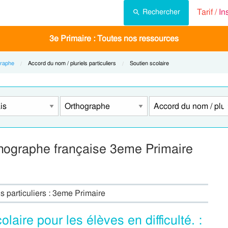
Tarif /
In
Rechercher
3e Primaire : Toutes nos ressources
raphe
Current:
Accord du nom / pluriels particuliers
Current:
Soutien scolaire
thographe française 3eme Primaire
s particuliers : 3eme Primaire
laire pour les élèves en difficulté. :