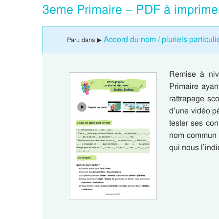
3eme Primaire – PDF à imprime
Accord du nom / pluriels particul
Paru dans ▶
Remise à niv
Primaire ayant
rattrapage sco
d’une vidéo pé
tester ses co
nom commun a u
qui nous l’ind