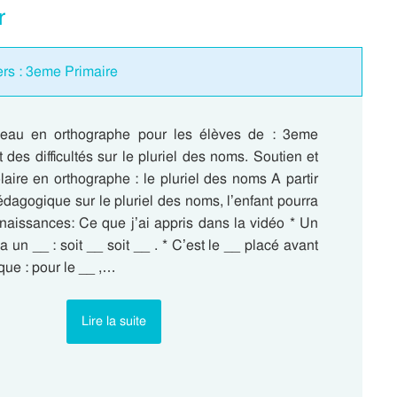
r
iers : 3eme Primaire
eau en orthographe pour les élèves de : 3eme
 des difficultés sur le pluriel des noms. Soutien et
laire en orthographe : le pluriel des noms A partir
dagogique sur le pluriel des noms, l’enfant pourra
nnaissances: Ce que j’ai appris dans la vidéo * Un
n __ : soit __ soit __ . * C’est le __ placé avant
ique : pour le __ ,…
Lire la suite